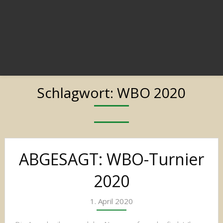
Schlagwort:
WBO 2020
Posts
ABGESAGT: WBO-Turnier
navigation
2020
1. April 2020