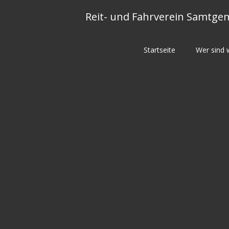
Skip
Reit- und Fahrverein Samtg
to
content
Startseite
Wer sind 
Homepage Reit und Fahrverein Sa
Re
Samt