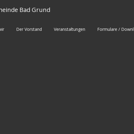
emeinde Bad Grund
wir
Der Vorstand
Veranstaltungen
Formulare / Down
mtgemeinde Bad Grund (Harz) e.V.
it- und Fahrver
gemeinde Bad 